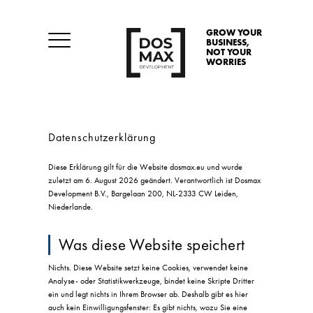
GROW YOUR
BUSINESS,
NOT YOUR
WORRIES
Datenschutzerklärung
Diese Erklärung gilt für die Website dosmax.eu und wurde
zuletzt am 6. August 2026 geändert. Verantwortlich ist Dosmax
Development B.V., Bargelaan 200, NL-2333 CW Leiden,
Niederlande.
Was diese Website speichert
Nichts. Diese Website setzt keine Cookies, verwendet keine
Analyse- oder Statistikwerkzeuge, bindet keine Skripte Dritter
ein und legt nichts in Ihrem Browser ab. Deshalb gibt es hier
auch kein Einwilligungsfenster: Es gibt nichts, wozu Sie eine